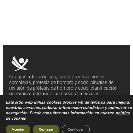
Cirugías artroscópicas, fracturas y luxaciones
complejas, prótesis de hombro y codo, cirugías de
revisión de prótesis de hombro y codo, planificación
quirúrgica utilizando las nuevas técnicas y
tecnologías.
Este sitio web utiliza cookies propias y/o de terceros para mejorar
nuestros servicios, elaborar información estadística y optimizar su
Servicios
navegación. Puede consultar mas información en nuestra
política
Cirugía
Urgencias
de cookies
de
Cirugía
Hombro
Aceptar
Rechazar
Configuar
Artroscópica