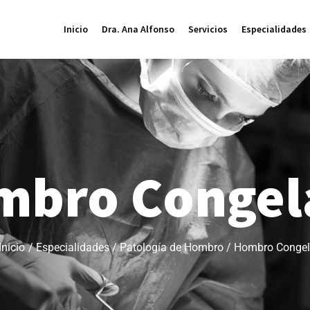
Inicio
Dra. Ana Alfonso
Servicios
Especialidades
mbro Congel
Inicio
/
Especialidades
/
Patología de Hombro
/
Hombro Conge