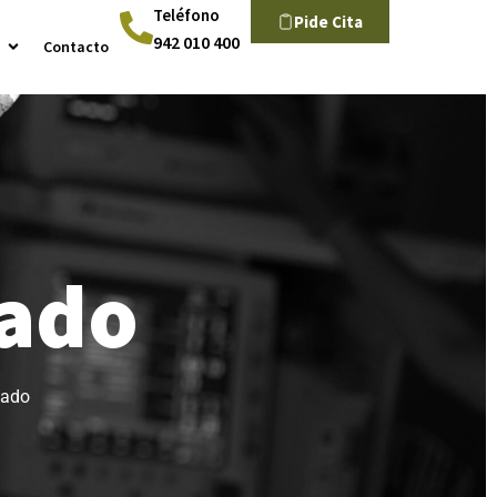
Teléfono
Pide Cita
942 010 400
Contacto
ado
lado