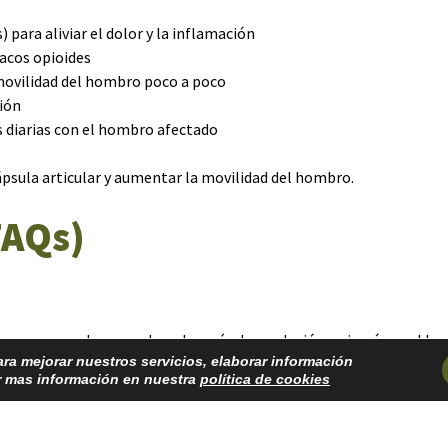
ara aliviar el dolor y la inflamación
acos opioides
 movilidad del hombro poco a poco
ción
s diarias con el hombro afectado
cápsula articular y aumentar la movilidad del hombro.
FAQs)
pero a menudo se produce después de una lesión o cirugía en el 
para mejorar nuestros servicios, elaborar información
ar mas información en nuestra
política de cookies