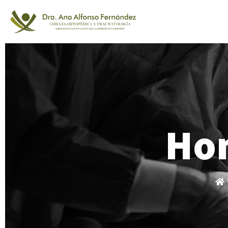
Ir
al
contenido
Ho