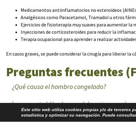
Medicamentos antiinflamatorios no esteroideos (AINEs) p
Analgésicos como Paracetamol, Tramadol u otros fárm
Ejercicios de fisioterapia muy suaves para aumentar la
Inyecciones de corticosteroides para reducir la inflama
Terapia ocupacional para aprender a realizar actividade
En casos graves, se puede considerar la cirugía para liberar la 
Preguntas frecuentes (
¿Qué causa el hombro congelado?
La causa exacta del hombro congelado no siempre es clara, 
Este sitio web utiliza cookies propias y/o de terceros 
como la diabetes y el hipotiroidismo.
estadística y optimizar su navegación. Puede consult
¿Cuánto tiempo dura el hombro congelado?